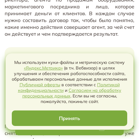
маркетингового посредника и лица, которое
принимает деньги от клиентов. В каждом случае
нужно составить договор так, чтобы было понятно,
какие именно действия совершает агент, за чей счет
он действует и чем подтверждается результат.
Мы используем куки-файлы и метрическую систему
«Яндекс.Метрика»
(в т.ч. Вебвизор) в целях
улучшения и обеспечения работоспособности сайта,
название файла «агентский договор» не делает
обрабатываем персональные данные для исполнения
отношения агентскими. Суд смотрит на
Публичной оферты
в соответствии с
Политикой
содержание поручения, действия сторон,
конфиденциальности
и
Согласием на обработку
Чат с ИИ
отчеты, расчеты и доказательства связи между
персональных данных
. Если вы не согласны,
пожалуйста, покиньте сайт.
действиями агента и результатом.
Принять
Главная практическая задача договора — заранее
Скачать в WORD или PDF
снять вопросы, которые обычно возникают уже