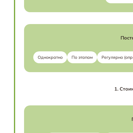
Пост
Однократно
По этапам
Регулярно (оп
1.
Стоим