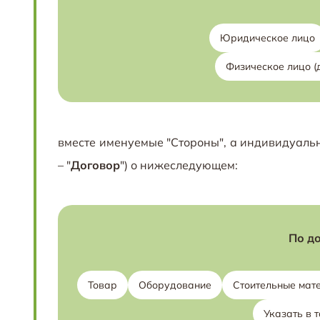
Юридическое лицо
Физическое лицо (
вместе именуемые "Стороны", а индивидуальн
– "
Договор
") о нижеследующем:
По до
Товар
Оборудование
Стоительные мат
Указать в 