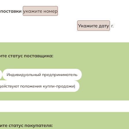
 поставки
укажите номер
г.
те статус поставщика:
Индивидуальный предприниматель
действуют положения купли-продажи)
те статус покупателя: