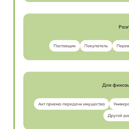
Разг
Поставщик
Покупатель
Перев
Для фиксац
Акт приема-передачи имущества
Универ
Другой до