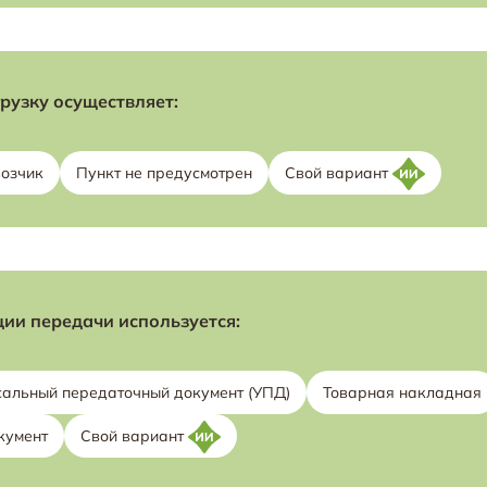
рузку осуществляет:
озчик
Пункт не предусмотрен
Свой вариант
ии передачи используется:
сальный передаточный документ (УПД)
Товарная накладная
кумент
Свой вариант