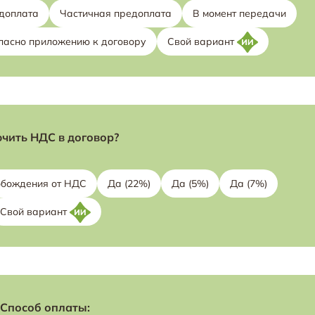
доплата
Частичная предоплата
В момент передачи
ласно приложению к договору
Свой вариант
чить НДС в договор?
вобождения от НДС
Да (22%)
Да (5%)
Да (7%)
Свой вариант
Способ оплаты: