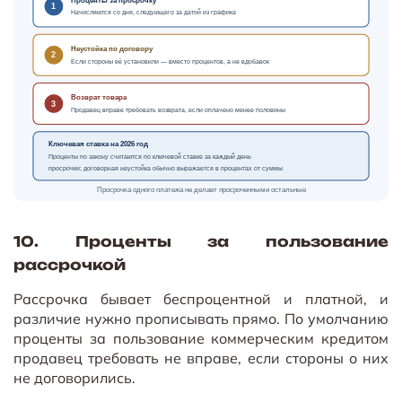
1
Начисляются со дня, следующего за датой из графика
Неустойка по договору
2
Если стороны её установили — вместо процентов, а не вдобавок
Возврат товара
3
Продавец вправе требовать возврата, если оплачено менее половины
Ключевая ставка на 2026 год
Проценты по закону считаются по ключевой ставке за каждый день
просрочки; договорная неустойка обычно выражается в процентах от суммы
Просрочка одного платежа не делает просроченными остальные
10. Проценты за пользование
рассрочкой
Рассрочка бывает беспроцентной и платной, и
различие нужно прописывать прямо. По умолчанию
проценты за пользование коммерческим кредитом
продавец требовать не вправе, если стороны о них
не договорились.