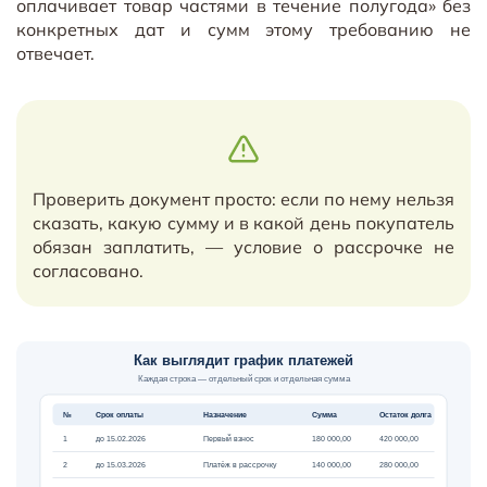
оплачивает товар частями в течение полугода» без
конкретных дат и сумм этому требованию не
отвечает.
Проверить документ просто: если по нему нельзя
сказать, какую сумму и в какой день покупатель
обязан заплатить, — условие о рассрочке не
согласовано.
Как выглядит график платежей
Каждая строка — отдельный срок и отдельная сумма
№
Срок оплаты
Назначение
Сумма
Остаток долга
Первый взнос
1
до 15.02.2026
180 000,00
420 000,00
2
до 15.03.2026
Платёж в рассрочку
140 000,00
280 000,00