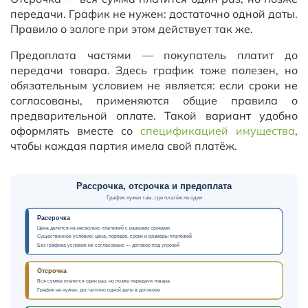
передачи. График не нужен: достаточно одной даты.
Правило о залоге при этом действует так же.
Предоплата частями — покупатель платит до
передачи товара. Здесь график тоже полезен, но
обязательным условием не является: если сроки не
согласованы, применяются общие правила о
предварительной оплате. Такой вариант удобно
оформлять вместе со
спецификацией имущества
,
чтобы каждая партия имела свой платёж.
Рассрочка, отсрочка и предоплата
График нужен там, где платёж не один
Рассрочка
Цена делится на несколько платежей с разными сроками
Существенное условие: цена, порядок, сроки и размеры платежей
Без графика условие не согласовано — договор под угрозой
Отсрочка
Вся сумма платится один раз, но позже передачи товара
График не нужен: достаточно одной даты в договоре