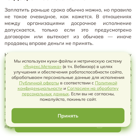
Заплатить раньше срока обычно можно, но правило
не такое очевидное, как кажется. В отношениях
между организациями досрочное исполнение
допускается, только если это предусмотрено
договором или вытекает из обычаев — иначе
продавец вправе деньги не принять.
На практике продавцы досрочной оплате рады, но у
Мы используем куки-файлы и метрическую систему
платной рассрочки есть нюанс: досрочное
«Яндекс.Метрика»
(в т.ч. Вебвизор) в целях
погашение уменьшает сумму процентов, и продавец
улучшения и обеспечения работоспособности сайта,
теряет часть дохода. Поэтому в договоре пишут либо
обрабатываем персональные данные для исполнения
прямое разрешение платить раньше, либо порядок
Публичной оферты
в соответствии с
Политикой
пересчёта процентов.
конфиденциальности
и
Согласием на обработку
Чат с ИИ
персональных данных
. Если вы не согласны,
пожалуйста, покиньте сайт.
Если покупатель заплатил больше очередного
платежа, нужно понимать, что делать с излишком:
зачесть в следующий платёж, сократить срок или
Принять
вернуть. Одна строка в приложении избавляет от
Скачать в WORD или PDF
переписки при каждом досрочном переводе.