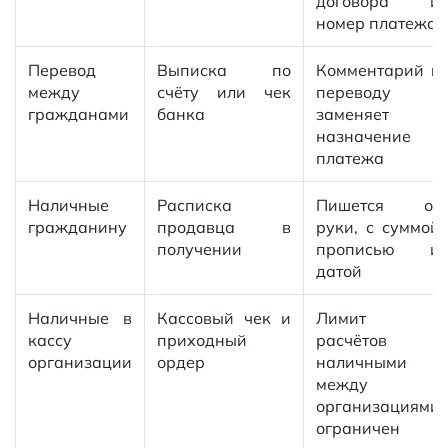
договора и
номер платежа
Перевод
Выписка по
Комментарий к
между
счёту или чек
переводу
гражданами
банка
заменяет
назначение
платежа
Наличные
Расписка
Пишется от
гражданину
продавца в
руки, с суммой
получении
прописью и
датой
Наличные в
Кассовый чек и
Лимит
кассу
приходный
расчётов
организации
ордер
наличными
между
организациями
ограничен