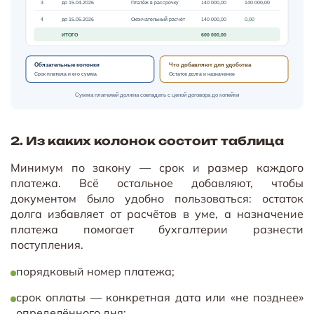
3
до 15.04.2026
Платёж в рассрочку
140 000,00
140 000,00
Окончательный расчёт
4
до 15.05.2026
140 000,00
0,00
ИТОГО
600 000,00
Обязательные колонки
Что добавляют для удобства
Срок платежа и его сумма
Остаток долга и назначение
Сумма платежей должна совпадать с ценой договора до копейки
2. Из каких колонок состоит таблица
Минимум по закону — срок и размер каждого
платежа. Всё остальное добавляют, чтобы
документом было удобно пользоваться: остаток
долга избавляет от расчётов в уме, а назначение
платежа помогает бухгалтерии разнести
поступления.
порядковый номер платежа;
срок оплаты — конкретная дата или «не позднее»
определённого дня;