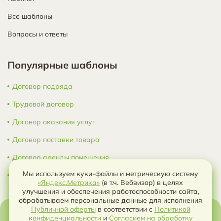
Все шаблоны
Вопросы и ответы
Популярные шаблоны
Договор подряда
Трудовой договор
Договор оказания услуг
Договор поставки товара
Договор аренды помещения
Мы используем куки-файлы и метрическую систему
Все шаблоны
«Яндекс.Метрика»
(в т.ч. Вебвизор) в целях
улучшения и обеспечения работоспособности сайта,
обрабатываем персональные данные для исполнения
Публичной оферты
в соответствии с
Политикой
Копирование и дальнейшее распространение материалов с сайта Договор.ру
конфиденциальности
и
Согласием на обработку
(https://dogovor.ru) без разрешения администрации сайта запрещено. © 2018-