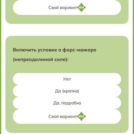
Свой вариант
Включить условие о форс-мажоре
(непреодолимой силе):
Нет
Да (кратко)
Да, подробно
Свой вариант