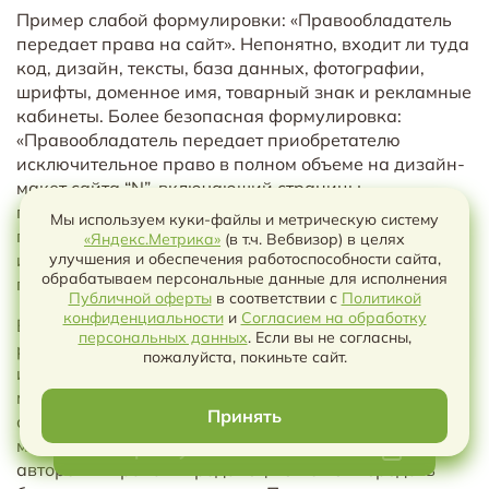
Пример слабой формулировки: «Правообладатель
передает права на сайт». Непонятно, входит ли туда
код, дизайн, тексты, база данных, фотографии,
шрифты, доменное имя, товарный знак и рекламные
кабинеты. Более безопасная формулировка:
«Правообладатель передает приобретателю
исключительное право в полном объеме на дизайн-
макет сайта “N”, включающий страницы,
графические элементы и структуру интерфейса,
Мы используем куки-файлы и метрическую систему
перечисленные в приложении № 1, а также
«Яндекс.Метрика»
(в т.ч. Вебвизор) в целях
исходные файлы в форматах, указанных в акте
улучшения и обеспечения работоспособности сайта,
обрабатываем персональные данные для исполнения
приема-передачи».
Публичной оферты
в соответствии с
Политикой
конфиденциальности
и
Согласием на обработку
Если в объекте есть сторонние элементы, их нужно
Чат с ИИ
персональных данных
. Если вы не согласны,
раскрыть отдельно. Например, шрифт может
пожалуйста, покиньте сайт.
использоваться по лицензии, стоковая фотография
может быть доступна только для определенных
Принять
способов использования, а open-source-библиотека
может требовать сохранения уведомлений об
Выберите условия чтобы скачать
авторских правах. Продавец не может передать