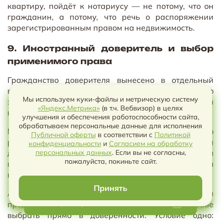
квартиру, пойдёт к нотариусу — не потому, что он
гражданин, а потому, что речь о распоряжении
зарегистрированным правом на недвижимость.
9. Иностранный доверитель и выбор
применимого права
Гражданство доверителя вынесено в отдельный
вопрос формы. Гражданский кодекс различий по
Мы используем куки-файлы и метрическую систему
этому признаку не делает: иностранный гражданин
«Яндекс.Метрика»
(в т.ч. Вебвизор) в целях
выдаёт доверенность на общих основаниях.
улучшения и обеспечения работоспособности сайта,
обрабатываем персональные данные для исполнения
Меняется только идентификация. Вместо
Публичной оферты
в соответствии с
Политикой
российского паспорта указывают национальный
конфиденциальности
и
Согласием на обработку
Чат с ИИ
документ с нотариально удостоверенным
персональных данных
. Если вы не согласны,
пожалуйста, покиньте сайт.
переводом, вид на жительство или разрешение на
временное проживание.
Принять
А вот право, применимое к отношениям
Выберите условия чтобы скачать
представителя с третьим лицом, доверитель вправе
выбрать прямо в доверенности. Условие одно: