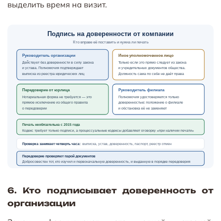
выделить время на визит.
Подпись на доверенности от компании
Кто вправе её поставить и нужна ли печать
Руководитель организации
Иное уполномоченное лицо
Действует без доверенности в силу закона
Только если это прямо следует из закона
и устава. Полномочия подтверждает
и учредительных документов общества.
выписка из реестра юридических лиц
Должность сама по себе не даёт права
Передоверие от юрлица
Руководитель филиала
Нотариальная форма не требуется — это
Полномочия удостоверяются только
прямое исключение из общего правила
доверенностью: положение о филиале
о передоверии
и обстановка её не заменяют
Печать необязательна с 2015 года
Кодекс требует только подписи, а процессуальные кодексы добавляют оговорку «при наличии печати»
Проверка занимает четверть часа:
выписка, устав, доверенность, паспорт, реестр отмен
Передоверие проверяют парой документов
Добросовестен тот, кто изучил и первоначальную доверенность, и выданную в порядке передоверия
6. Кто подписывает доверенность от
организации