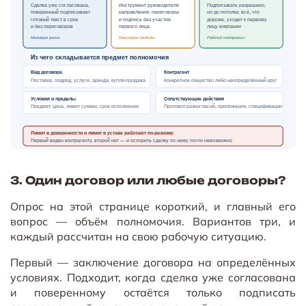
Сделка уже согласована,
Инструмент руководителя
Подписывать разрешено,
поверенный подписывает
направления: переговоры
но до потолка; всё, что
готовый текст в срок
и подпись без участия
дороже, уходит к первому
и без переговоров
первого лица
лицу компании
Минимум риска
Максимум свободы
Рабочий компромисс
Из чего складывается предмет полномочия
Вид договора
Контрагент
Конкретное общество либо неопределённый круг
Поставка, подряд, услуги, аренда, купля-продажа
Условия и пределы
Сопутствующие действия
Протокол разногласий, приложения, спецификации
Предмет, цена, лимит суммы, срок исполнения
Лимит в доверенности и лимит в уставе работают по-разному
Первый виден контрагенту, второй нет — и оспорить сделку по нему почти невозможно
3. Один договор или любые договоры?
Опрос на этой странице короткий, и главный его
вопрос — объём полномочия. Вариантов три, и
каждый рассчитан на свою рабочую ситуацию.
Первый — заключение договора на определённых
условиях. Подходит, когда сделка уже согласована
и поверенному остаётся только подписать