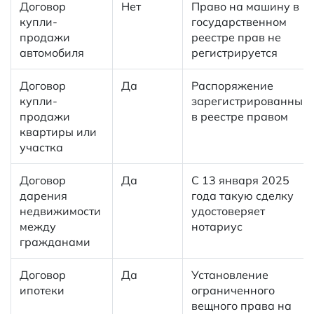
Договор
Нет
Право на машину в
купли-
государственном
продажи
реестре прав не
автомобиля
регистрируется
Договор
Да
Распоряжение
купли-
зарегистрированным
продажи
в реестре правом
квартиры или
участка
Договор
Да
С 13 января 2025
дарения
года такую сделку
недвижимости
удостоверяет
между
нотариус
гражданами
Договор
Да
Установление
ипотеки
ограниченного
вещного права на