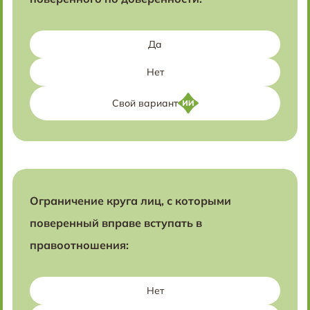
Да
Нет
Свой вариант
Ограничение круга лиц, с которыми
поверенный вправе вступать в
правоотношения:
Нет