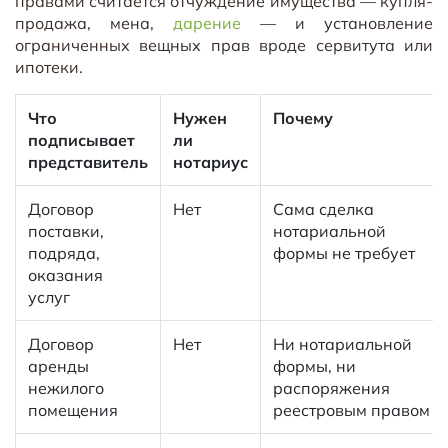
правами считается отчуждение имущества — купля-
продажа, мена,
дарение
— и установление
ограниченных вещных прав вроде сервитута или
ипотеки.
Что
Нужен
Почему
подписывает
ли
представитель
нотариус
Договор
Нет
Сама сделка
поставки,
нотариальной
подряда,
формы не требует
оказания
услуг
Договор
Нет
Ни нотариальной
аренды
формы, ни
нежилого
распоряжения
помещения
реестровым правом