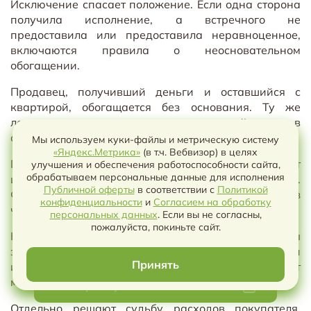
Исключение спасает положение. Если одна сторона
получила исполнение, а встречного не
предоставила или предоставила неравноценное,
включаются правила о неосновательном
обогащении.
Продавец, получивший деньги и оставшийся с
квартирой, обогащается без основания. Ту же
логику применяют к покупателю, который въехал в
объект, но так и не расплатился.
Мы используем куки-файлы и метрическую систему
«Яндекс.Метрика»
(в т.ч. Вебвизор) в целях
Практический вывод простой: сумму возврата пишут
улучшения и обеспечения работоспособности сайта,
обрабатываем персональные данные для исполнения
цифрами, прописью, со сроком и реквизитами.
Публичной оферты
в соответствии с
Политикой
Формулировка «стороны произведут расчёты» без
конфиденциальности
и
Согласием на обработку
Чат с ИИ
числа не создаёт денежного обязательства.
персональных данных
. Если вы не согласны,
пожалуйста, покиньте сайт.
На невозвращённую сумму начисляются проценты
за пользование чужими средствами. В соглашении
Принять
их либо прощают прямой строкой, либо фиксируют
момент, с которого они пойдут.
Выберите условия чтобы скачать
Отдельно решают судьбу расходов покупателя.