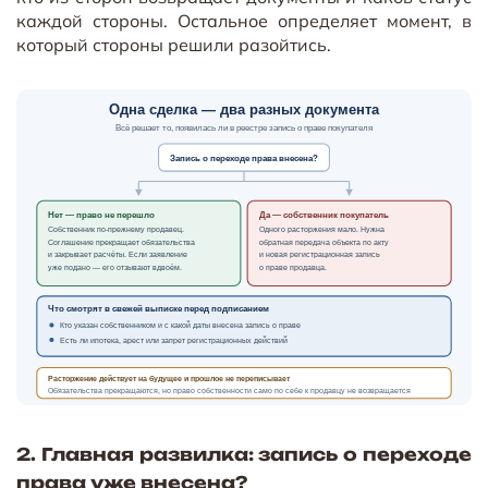
каждой стороны. Остальное определяет момент, в
который стороны решили разойтись.
Одна сделка — два разных документа
Всё решает то, появилась ли в реестре запись о праве покупателя
Запись о переходе права внесена?
Нет — право не перешло
Да — собственник покупатель
Собственник по-прежнему продавец.
Одного расторжения мало. Нужна
Соглашение прекращает обязательства
обратная передача объекта по акту
и закрывает расчёты. Если заявление
и новая регистрационная запись
уже подано — его отзывают вдвоём.
о праве продавца.
Что смотрят в свежей выписке перед подписанием
Кто указан собственником и с какой даты внесена запись о праве
Есть ли ипотека, арест или запрет регистрационных действий
Расторжение действует на будущее и прошлое не переписывает
Обязательства прекращаются, но право собственности само по себе к продавцу не возвращается
2. Главная развилка: запись о переходе
права уже внесена?