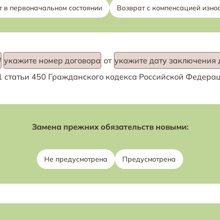
т в первоначальном состоянии
Возврат с компенсацией изно
№
укажите номер договора
от
укажите дату заключения 
 1 статьи 450 Гражданского кодекса Российской Федер
Замена прежних обязательств новыми:
Не предусмотрена
Предусмотрена