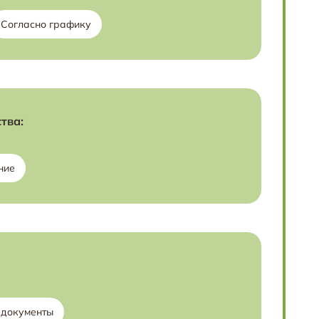
Согласно графику
тва:
ние
 документы