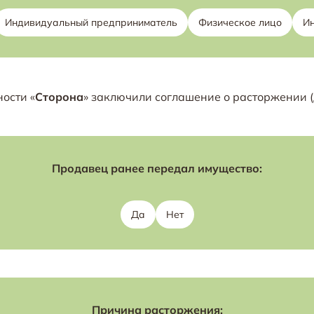
Индивидуальный предприниматель
Физическое лицо
И
ности «
Сторона
» заключили соглашение о расторжении (
Продавец ранее передал имущество:
Да
Нет
Причина расторжения: