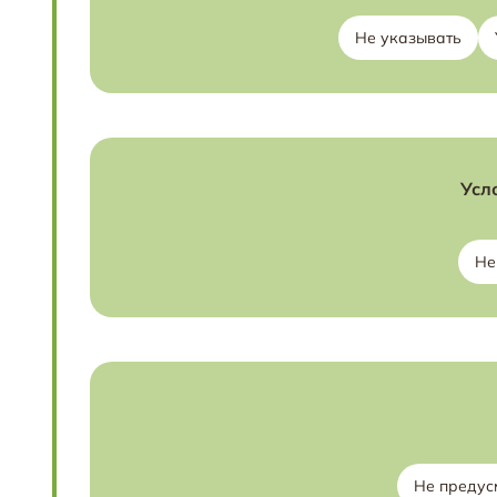
Не указывать
Усл
Не
Не предус