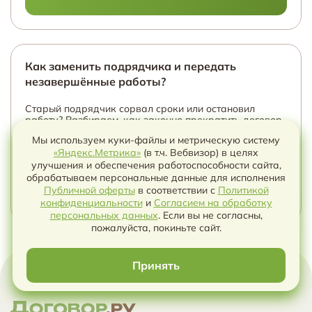
Как заменить подрядчика и передать
незавершённые работы?
Старый подрядчик сорвал сроки или остановил
работу? Разбираем, как законно прекратить договор,
зафиксировать готовность, передать объект и
Мы используем куки-файлы и метрическую систему
безопасно запустить нового исполнителя.
«Яндекс.Метрика»
(в т.ч. Вебвизор) в целях
улучшения и обеспечения работоспособности сайта,
обрабатываем персональные данные для исполнения
ПЕРЕЙТИ
Публичной оферты
в соответствии с
Политикой
конфиденциальности
и
Согласием на обработку
Чат с ИИ
персональных данных
. Если вы не согласны,
пожалуйста, покиньте сайт.
Принять