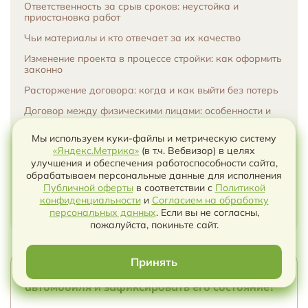
Ответственность за срыв сроков: неустойка и
приостановка работ
Чьи материалы и кто отвечает за их качество
Изменение проекта в процессе стройки: как оформить
законно
Расторжение договора: когда и как выйти без потерь
Договор между физическими лицами: особенности и
риски
Мы используем куки-файлы и метрическую систему
Типичные ошибки при составлении договора на
«Яндекс.Метрика»
(в т.ч. Вебвизор) в целях
строительство дома
улучшения и обеспечения работоспособности сайта,
Итоги: как построить дом и не остаться без денег и без
обрабатываем персональные данные для исполнения
результата
Публичной оферты
в соответствии с
Политикой
конфиденциальности
и
Согласием на обработку
Чеклист перед подписанием договора на
Чат с ИИ
персональных данных
. Если вы не согласны,
строительство дома
пожалуйста, покиньте сайт.
Принять
Как составить акт приёма-передачи
автомобиля и зафиксировать его состояние?