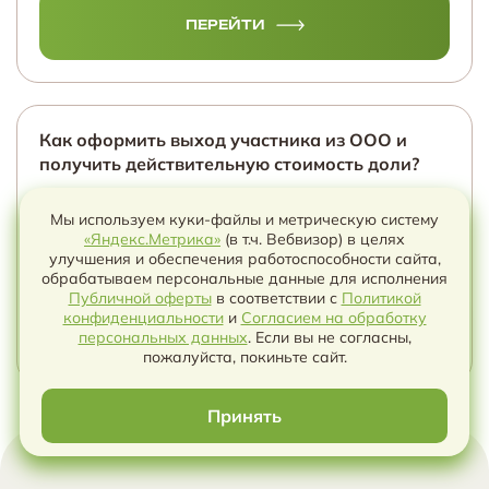
ПЕРЕЙТИ
Как оформить выход участника из ООО и
получить действительную стоимость доли?
Выход из ООО прекращает участие раньше, чем
Мы используем куки-файлы и метрическую систему
возникает окончательный расчет. Разбираем устав,
«Яндекс.Метрика»
(в т.ч. Вебвизор) в целях
нотариуса, ЕГРЮЛ, три модели оценки, заявление о
улучшения и обеспечения работоспособности сайта,
несогласии, выплату и взыскание.
обрабатываем персональные данные для исполнения
Публичной оферты
в соответствии с
Политикой
конфиденциальности
и
Согласием на обработку
ПЕРЕЙТИ
Чат с ИИ
персональных данных
. Если вы не согласны,
пожалуйста, покиньте сайт.
Принять