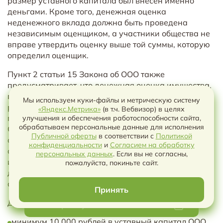
размер уставного капитала был внесен именно
деньгами. Кроме того, денежная оценка
неденежного вклада должна быть проведена
независимым оценщиком, а участники общества не
вправе утвердить оценку выше той суммы, которую
определил оценщик.
Пункт 2 статьи 15 Закона об ООО также
предусматривает, что денежная оценка имущества,
вносимого для оплаты долей, утверждается
Мы используем куки-файлы и метрическую систему
решением общего собрания участников,
«Яндекс.Метрика»
(в т.ч. Вебвизор) в целях
принимаемым всеми участниками единогласно.
улучшения и обеспечения работоспособности сайта,
обрабатываем персональные данные для исполнения
Следовательно, если в оплату доли передается
Публичной оферты
в соответствии с
Политикой
оборудование, товарный знак, право требования,
конфиденциальности
и
Согласием на обработку
Чат с ИИ
объект интеллектуальной собственности или иное
персональных данных
. Если вы не согласны,
имущество, надо синхронно увязать между собой
пожалуйста, покиньте сайт.
договор об учреждении, решение о создании, отчет
оценщика и документы о передаче этого имущества.
Принять
Для практики это означает три простых правила:
Выберите условия чтобы скачать
минимум 10 000 рублей в уставный капитал ООО