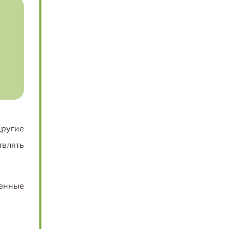
ругие
влять
ренные