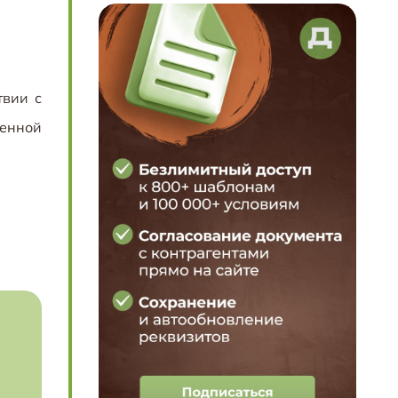
твии с
ченной
.