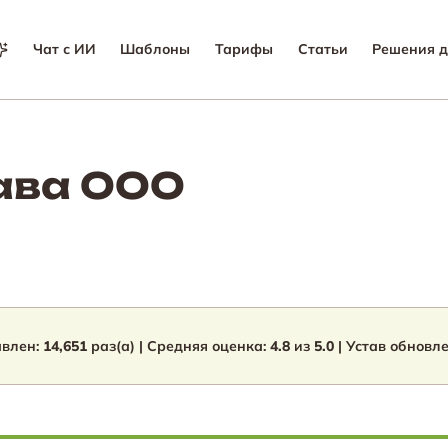
Чат с ИИ
Шаблоны
Тарифы
Статьи
Решения д
ава ООО
авлен:
14,651
раз(а) | Средняя оценка:
4.8
из
5.0
| Устав обновл