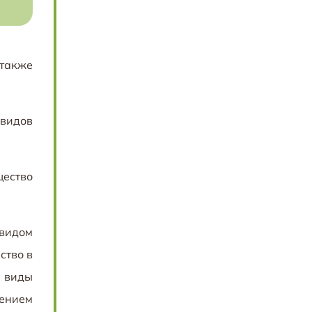
 также
 видов
щество
 видом
ство в
 виды
ением