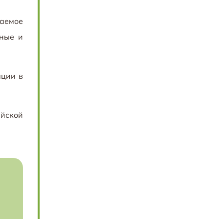
ваемое
нные и
ации в
ийской