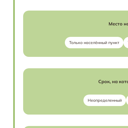
Место н
Только населённый пункт
Срок, на кот
Неопределенный