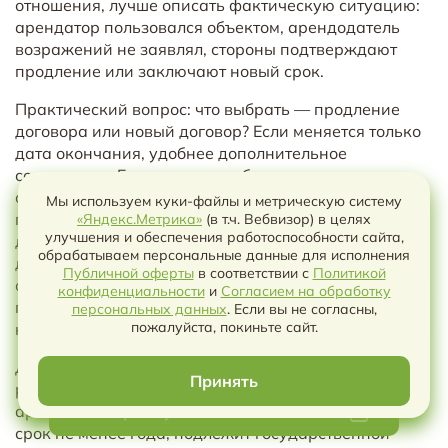
отношения, лучше описать фактическую ситуацию:
арендатор пользовался объектом, арендодатель
возражений не заявлял, стороны подтверждают
продление или заключают новый срок.
Практический вопрос: что выбрать — продление
договора или новый договор? Если меняется только
дата окончания, удобнее дополнительное
соглашение. Если меняется объект, плата,
обязанности, порядок ремонта, состав сторон и
Мы используем куки-файлы и метрическую систему
приложения, иногда чище заключить новый
«Яндекс.Метрика»
(в т.ч. Вебвизор) в целях
улучшения и обеспечения работоспособности сайта,
договор. Для бизнеса это важно, потому что старые
обрабатываем персональные данные для исполнения
долги, обеспечительный платеж, акты, гарантийные
Публичной оферты
в соответствии с
Политикой
обязательства и переписка могут перейти в новый
конфиденциальности
и
Согласием на обработку
Чат с ИИ
период не автоматически, а только если это ясно
персональных данных
. Если вы не согласны,
пожалуйста, покиньте сайт.
написано.
Для недвижимости ключевой вопрос —
Принять
регистрация. По пункту 2 статьи 651 ГК РФ договор
аренды здания или сооружения, заключенный на
Выберите условия чтобы скачать
срок не менее года, подлежит государственной