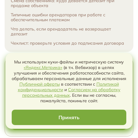
Смена собственника: куда девается депозит при
продаже объекта
Типичные ошибки арендаторов при работе с
обеспечительным платежом
Что делать, если арендодатель не возвращает
депозит
Чеклист: проверьте условия до подписания договора
Мы используем куки-файлы и метрическую систему
Как оформить компенсацию работнику за
«Яндекс.Метрика»
(в т.ч. Вебвизор) в целях
улучшения и обеспечения работоспособности сайта,
использование личного ноутбука?
обрабатываем персональные данные для исполнения
Публичной оферты
в соответствии с
Политикой
Разбираем, когда работнику положена компенсация
конфиденциальности
и
Согласием на обработку
за личный ноутбук, как рассчитать выплату, оформить
Чат с ИИ
персональных данных
. Если вы не согласны,
дополнительное соглашение, возместить интернет и
пожалуйста, покиньте сайт.
защитить рабочие данные.
Принять
ПЕРЕЙТИ