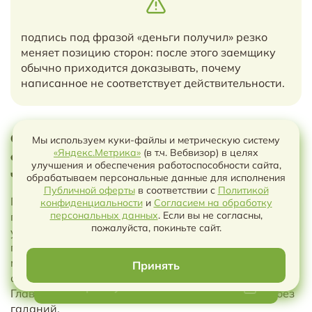
подпись под фразой «деньги получил» резко
меняет позицию сторон: после этого заемщику
обычно приходится доказывать, почему
написанное не соответствует действительности.
6. Проценты по договору: как
Мы используем куки-файлы и метрическую систему
«Яндекс.Метрика»
(в т.ч. Вебвизор) в целях
согласовать ставку и избежать спора о
улучшения и обеспечения работоспособности сайта,
чрезмерности
обрабатываем персональные данные для исполнения
Публичной оферты
в соответствии с
Политикой
Проценты за пользование займом — это плата за
конфиденциальности
и
Согласием на обработку
Чат с ИИ
персональных данных
. Если вы не согласны,
предоставленные деньги. В договоре можно
пожалуйста, покиньте сайт.
установить фиксированную ставку в процентах
годовых, переменную ставку, ставку в процентах за
месяц или иную формулу, которая позволяет
Принять
определить размер процентов на дату уплаты.
Выберите условия чтобы скачать
Главное — чтобы расчет можно было выполнить без
гаданий.