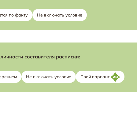
тся по факту
Не включать условие
личности составителя расписки:
ерением
Не включать условие
Свой вариант