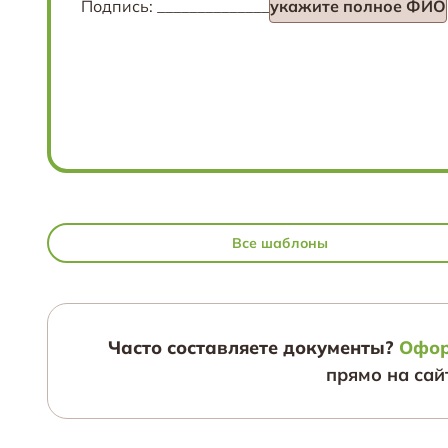
Подпись: ______________
укажите полное ФИО
Все шаблоны
Часто составляете документы?
Офор
прямо на сай