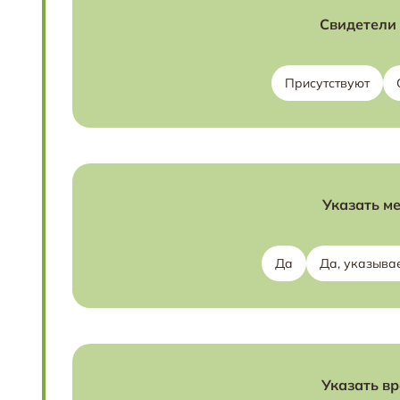
Свидетели 
Присутствуют
Указать ме
Да
Да, указывае
Указать вр