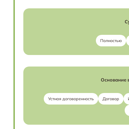
С
Полностью
Основание 
Устная договоренность
Договор