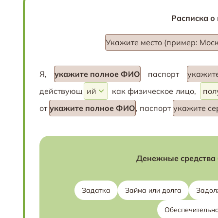
Расписка о
Укажите место (пример: Моск
Я,
укажите полное ФИО
паспорт
укажите
действующ
как физическое лицо,
от
укажите полное ФИО
, паспорт
укажите се
Денежные средства 
Задатка
Займа или долга
Задол
Обеспечительн