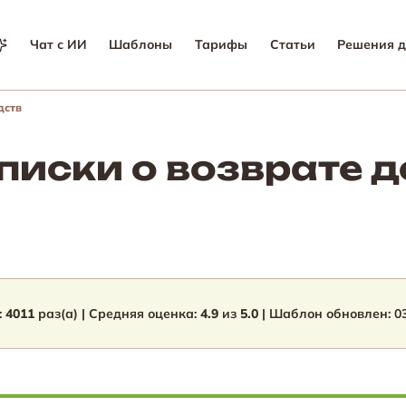
Чат с ИИ
Шаблоны
Тарифы
Статьи
Решения д
дств
писки о возврате 
:
4011
раз(а) | Средняя оценка:
4.9
из
5.0
| Шаблон обновлен:
0