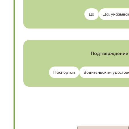
Да
Да, указывае
Подтверждение 
Паспортом
Водительским удостов