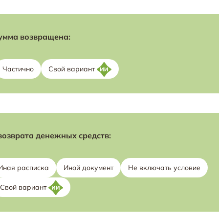
умма возвращена:
Частично
Свой вариант
возврата денежных средств:
Иная расписка
Иной документ
Не включать условие
Свой вариант