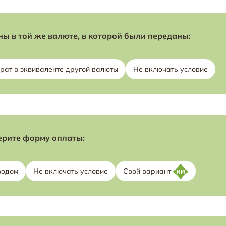
ы в той же валюте, в которой были переданы:
рат в эквиваленте другой валюты
Не включать условие
рите форму оплаты:
водом
Не включать условие
Свой вариант