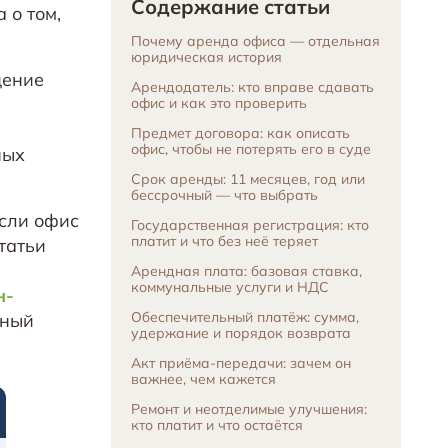
Содержание статьи
 о том,
Почему аренда офиса — отдельная
юридическая история
щение
Арендодатель: кто вправе сдавать
офис и как это проверить
Предмет договора: как описать
офис, чтобы не потерять его в суде
ных
Срок аренды: 11 месяцев, год или
бессрочный — что выбрать
Если офис
Государственная регистрация: кто
платит и что без неё теряет
татьи
Арендная плата: базовая ставка,
коммунальные услуги и НДС
н-
Обеспечительный платёж: сумма,
ьный
удержание и порядок возврата
Акт приёма-передачи: зачем он
важнее, чем кажется
Ремонт и неотделимые улучшения:
кто платит и что остаётся