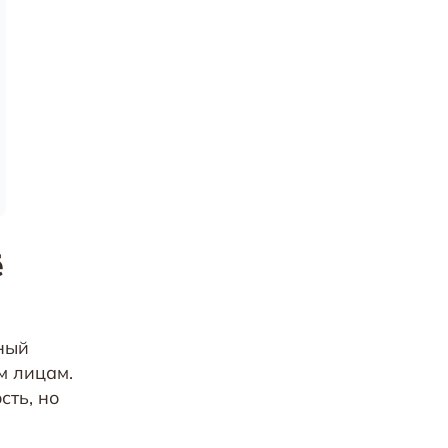
ё
нный
м лицам.
ть, но