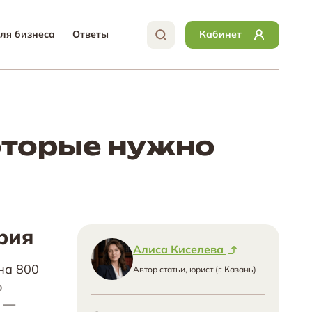
ля бизнеса
Ответы
Кабинет
оторые нужно
рия
Алиса Киселева
на 800
Автор статьи, юрист (г. Казань)
о
в —