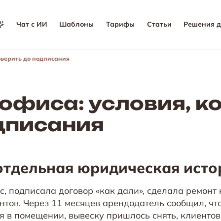
Чат с ИИ
Шаблоны
Тарифы
Статьи
Решения д
оверить до подписания
офиса: условия, к
дписания
отдельная юридическая исто
, подписала договор «как дали», сделала ремонт 
нтов. Через 11 месяцев арендодатель сообщил, чт
ся в помещении, вывеску пришлось снять, клиенто