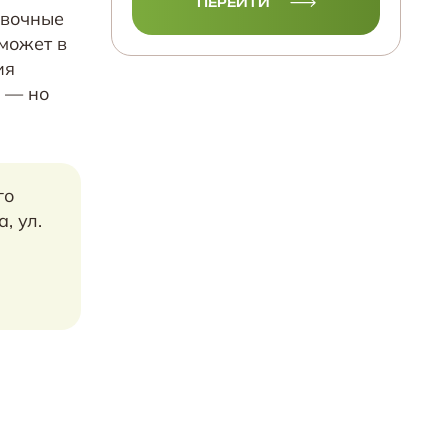
ПЕРЕЙТИ
овочные
 может в
ия
— но
го
, ул.