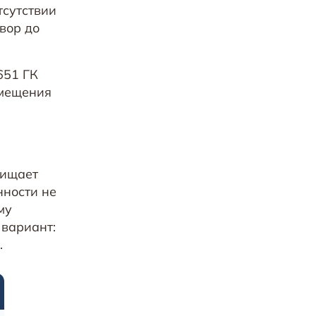
тсутствии
вор до
651 ГК
омещения
щищает
нности не
му
вариант:
.