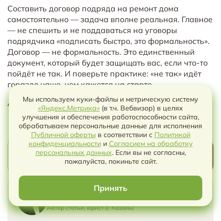
Составить договор подряда на ремонт дома
самостоятельно — задача вполне реальная. Главное
— не спешить и не поддаваться на уговоры
подрядчика «подписать быстро, это формальность».
Договор — не формальность. Это единственный
документ, который будет защищать вас, если что-то
пойдёт не так. И поверьте практике: «не так» идёт
гораздо чаще, чем кажется на старте.
Мы используем куки-файлы и метрическую систему
Автор статьи
:
Алиса Киселева
(юрист)
«Яндекс.Метрика»
(в т.ч. Вебвизор) в целях
улучшения и обеспечения работоспособности сайта,
обрабатываем персональные данные для исполнения
Публичной оферты
в соответствии с
Политикой
конфиденциальности
и
Согласием на обработку
Чат с ИИ
ПОДЕЛИТЬСЯ
ВЕРНУТЬСЯ
персональных данных
. Если вы не согласны,
НАЗАД
пожалуйста, покиньте сайт.
СТАТЬЕЙ
Принять
Алиса Киселева
Автор статьи, юрист (г. Казань)