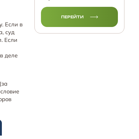
ПЕРЕЙТИ
. Если в
, суд
. Если
в деле
н
(за
условие
оров