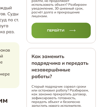
роялти, но продолжает
использовать объект? Разбираем
каждый
уведомление, 30-дневный срок,
расчёт долга и прекращение
тов. Суды
лицензии.
уд по ст.
руга
ПЕРЕЙТИ
ко раз.
роков
ой
Как заменить
ае
подрядчика и передать
незавершённые
змере
работы?
Старый подрядчик сорвал сроки
или остановил работу? Разбираем,
как законно прекратить договор,
им
зафиксировать готовность,
передать объект и безопасно
запустить нового исполнителя.