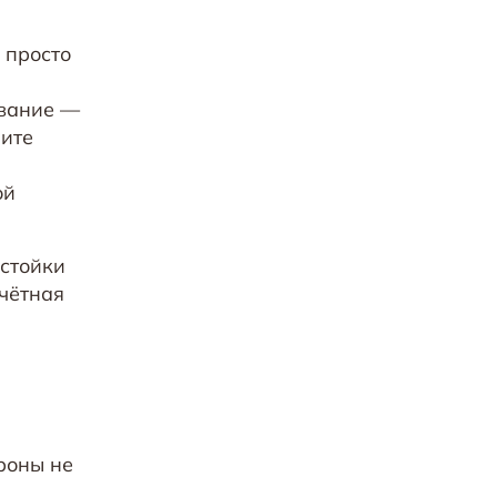
 просто
ование —
шите
ой
устойки
ачётная
роны не