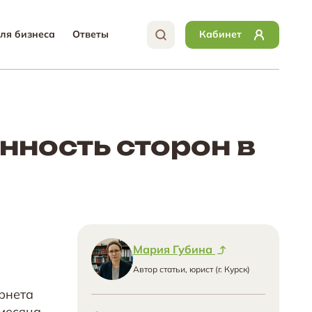
ля бизнеса
Ответы
Кабинет
нность сторон в
Мария Губина
Автор статьи, юрист (г. Курск)
рнета
месяца,