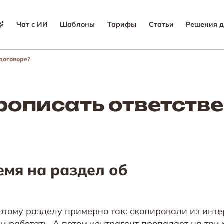
Чат с ИИ
Шаблоны
Тарифы
Статьи
Решения д
 договоре?
рописать ответстве
емя на раздел об
тому разделу примерно так: скопировали из инте
и работать. А потом контрагент пропадает на три 