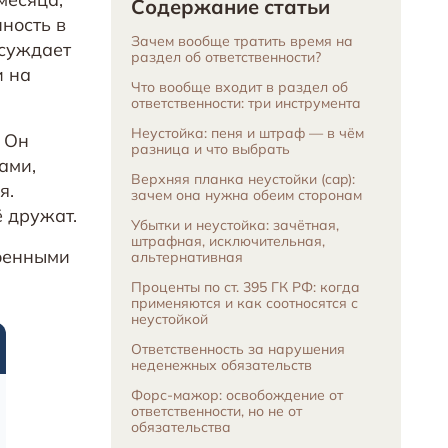
Содержание статьи
нность в
Зачем вообще тратить время на
исуждает
раздел об ответственности?
и на
Что вообще входит в раздел об
ответственности: три инструмента
Неустойка: пеня и штраф — в чём
. Он
разница и что выбрать
ами,
Верхняя планка неустойки (cap):
я.
зачем она нужна обеим сторонам
ё дружат.
Убытки и неустойка: зачётная,
штрафная, исключительная,
оенными
альтернативная
Проценты по ст. 395 ГК РФ: когда
применяются и как соотносятся с
неустойкой
Ответственность за нарушения
неденежных обязательств
Форс-мажор: освобождение от
ответственности, но не от
обязательства