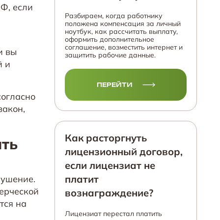
РФ, если
Разбираем, когда работнику
положена компенсация за личный
ноутбук, как рассчитать выплату,
оформить дополнительное
соглашение, возместить интернет и
и вы
защитить рабочие данные.
й и
ПЕРЕЙТИ
согласно
закон,
Как расторгнуть
ать
лицензионный договор,
если лицензиат не
платит
рушение.
мерческой
вознаграждение?
тся на
Лицензиат перестал платить