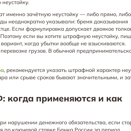
неустойку.
т именно зачётную неустойку — либо прямо, либо
ды неоднократно указывали: бремя доказывания
стце. Если формулировка допускает двоякое толк
 Поэтому если вы хотите штрафную неустойку, пи
вариант, когда убытки вообще не взыскиваются.
 перевозке грузов. В обычной предпринимательск
ра
, рекомендуется указать штрафной характер не
ара или срыве сроков бывают значительными, и з
Ф: когда применяются и как
при нарушении денежного обязательства, если сто
я по ключевой ставке Банка России за период