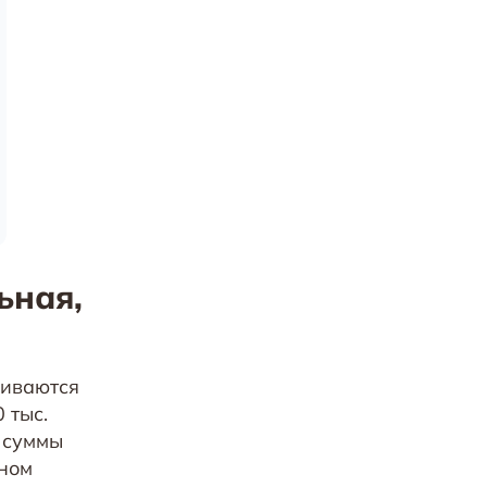
ьная,
киваются
 тыс.
а суммы
лном