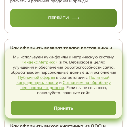
расчёты и различия продажи и аренды.
ПЕРЕЙТИ
Как оформить возврат товара поставщику и
не потерять право на деньги?
Мы используем куки-файлы и метрическую систему
«Яндекс.Метрика»
(в т.ч. Вебвизор) в целях
Возврат поставщику начинается не с накладной, а с
улучшения и обеспечения работоспособности сайта,
выбора правовой модели. Разбираем приемку,
обрабатываем персональные данные для исполнения
скрытый брак, согласованный возврат,
Публичной оферты
в соответствии с
Политикой
доказательства, КСФ, УПД и возврат денег.
конфиденциальности
и
Согласием на обработку
Чат с ИИ
персональных данных
. Если вы не согласны,
пожалуйста, покиньте сайт.
ПЕРЕЙТИ
Принять
Как оформить выход участника из ООО и