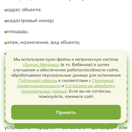
адрес объекта;
кадастровый номер;
площадь;
этаж, назначение, вид объекта;
размер доли, если продается доля.
Мы используем куки-файлы и метрическую систему
«Яндекс.Метрика»
(в т.ч. Вебвизор) в целях
Если продается автомобиль, нужно указать марку,
улучшения и обеспечения работоспособности сайта,
модель, VIN, год выпуска, номер ПТС или ЭПТС и
обрабатываем персональные данные для исполнения
Публичной оферты
в соответствии с
Политикой
иные индивидуализирующие признаки. Для
конфиденциальности
и
Согласием на обработку
оборудования, техники или иного движимого
Чат с ИИ
персональных данных
. Если вы не согласны,
имущества — наименование, количество, серийные
пожалуйста, покиньте сайт.
номера, комплектность. Судебная практика по
статье 429 ГК РФ и пункту 25 Постановления
Принять
Пленума № 49 исходит из того, что для
предварительного договора нужно как минимум
Выберите условия чтобы скачать
установить предмет основного договора или